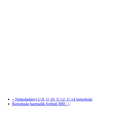
«
Nádasladányi U-8, U-10, U-12, U-14 bajnokság
Bajnokság harmadik forduló BRC
»