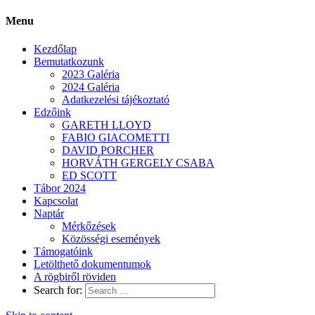
Menu
Kezdőlap
Bemutatkozunk
2023 Galéria
2024 Galéria
Adatkezelési tájékoztató
Edzőink
GARETH LLOYD
FABIO GIACOMETTI
DAVID PORCHER
HORVÁTH GERGELY CSABA
ED SCOTT
Tábor 2024
Kapcsolat
Naptár
Mérkőzések
Közösségi események
Támogatóink
Letölthető dokumentumok
A rögbiről röviden
Search for: