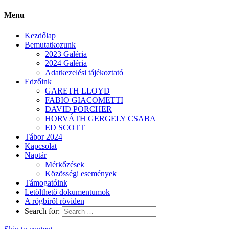
Menu
Kezdőlap
Bemutatkozunk
2023 Galéria
2024 Galéria
Adatkezelési tájékoztató
Edzőink
GARETH LLOYD
FABIO GIACOMETTI
DAVID PORCHER
HORVÁTH GERGELY CSABA
ED SCOTT
Tábor 2024
Kapcsolat
Naptár
Mérkőzések
Közösségi események
Támogatóink
Letölthető dokumentumok
A rögbiről röviden
Search for: