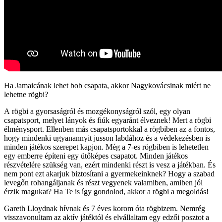
Ha Jamaicának lehet bob csapata, akkor Nagykovácsinak miért ne
lehetne rögbi?
A rögbi a gyorsaságról és mozgékonyságról szól, egy olyan
csapatsport, melyet lányok és fiúk egyaránt élveznek! Mert a rögbi
élménysport. Ellenben más csapatsportokkal a rögbiben az a fontos,
hogy mindenki ugyanannyit jusson labdához és a védekezésben is
minden játékos szerepet kapjon. Még a 7-es rögbiben is lehetetlen
egy emberre építeni egy ütőképes csapatot. Minden játékos
részvételére szükség van, ezért mindenki részt is vesz a játékban. És
nem pont ezt akarjuk biztosítani a gyermekeinknek? Hogy a szabad
levegőn rohangáljanak és részt vegyenek valamiben, amiben jól
érzik magukat? Ha Te is így gondolod, akkor a rögbi a megoldás!
Gareth Lloydnak hívnak és 7 éves korom óta rögbizem. Nemrég
visszavonultam az aktív játéktól és elvállaltam egy edzői posztot a