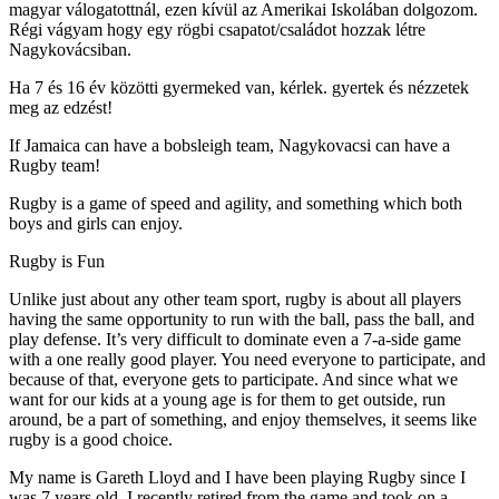
magyar válogatottnál, ezen kívül az Amerikai Iskolában dolgozom.
Régi vágyam hogy egy rögbi csapatot/családot hozzak létre
Nagykovácsiban.
Ha 7 és 16 év közötti gyermeked van, kérlek. gyertek és nézzetek
meg az edzést!
If Jamaica can have a bobsleigh team, Nagykovacsi can have a
Rugby team!
Rugby is a game of speed and agility, and something which both
boys and girls can enjoy.
Rugby is Fun
Unlike just about any other team sport, rugby is about all players
having the same opportunity to run with the ball, pass the ball, and
play defense. It’s very difficult to dominate even a 7-a-side game
with a one really good player. You need everyone to participate, and
because of that, everyone gets to participate. And since what we
want for our kids at a young age is for them to get outside, run
around, be a part of something, and enjoy themselves, it seems like
rugby is a good choice.
My name is Gareth Lloyd and I have been playing Rugby since I
was 7 years old. I recently retired from the game and took on a