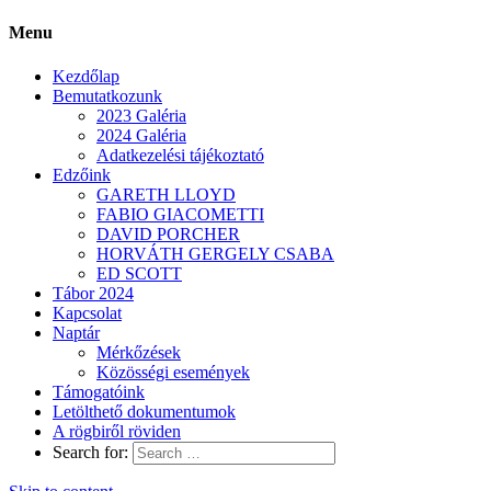
Menu
Kezdőlap
Bemutatkozunk
2023 Galéria
2024 Galéria
Adatkezelési tájékoztató
Edzőink
GARETH LLOYD
FABIO GIACOMETTI
DAVID PORCHER
HORVÁTH GERGELY CSABA
ED SCOTT
Tábor 2024
Kapcsolat
Naptár
Mérkőzések
Közösségi események
Támogatóink
Letölthető dokumentumok
A rögbiről röviden
Search for: