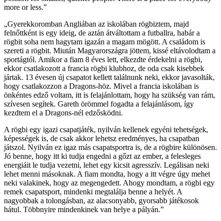
more or less.”
„Gyerekkoromban Angliában az iskolában rögbiztem, majd
felnőttként is egy ideig, de aztán átváltottam a futballra, habár a
rögbit soha nem hagytam igazán a magam mögött. A családom is
szereti a rögbit. Miután Magyarországra jöttem, kissé eltávolodtam a
sportágtól. Amikor a fiam 8 éves lett, elkezdte érdekelni a rögbi,
ekkor csatlakozott a francia rögbi klubhoz, de oda csak kisebbek
jártak. 13 évesen új csapatot kellett találnunk neki, ekkor javasolták,
hogy csatlakozzon a Dragons-höz. Mivel a francia iskolában is
önkéntes edző voltam, itt is felajánlottam, hogy ha szükség van rám,
szívesen segítek. Gareth örömmel fogadta a felajánlásom, így
kezdtem el a Dragons-nél edzősködni.
A rögbi egy igazi csapatjáték, nyilván kellenek egyéni tehetségek,
képességek is, de csak akkor lehetsz eredményes, ha csapatban
játszol. Nyilván ez igaz más csapatsportra is, de a rögbire különösen.
Jó benne, hogy itt ki tudja engedni a gőzt az ember, a felesleges
energiáit le tudja vezetni, lehet egy kicsit agresszív. Legálisan neki
lehet menni másoknak. A fiam mondta, hogy a itt végre úgy mehet
neki valakinek, hogy az megengedett. Ahogy mondtam, a rögbi egy
remek csapatsport, mindenki megtalálja benne a helyét. A
nagyobbak a tolongásban, az alacsonyabb, gyorsabb játékosok
hátul. Többnyire mindenkinek van helye a pályán.”