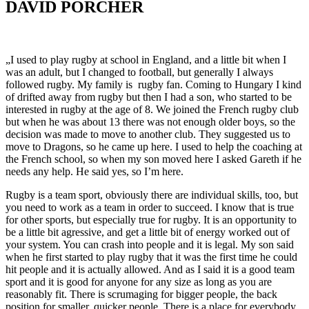
DAVID PORCHER
„I used to play rugby at school in England, and a little bit when I
was an adult, but I changed to football, but generally I always
followed rugby. My family is rugby fan. Coming to Hungary I kind
of drifted away from rugby but then I had a son, who started to be
interested in rugby at the age of 8. We joined the French rugby club
but when he was about 13 there was not enough older boys, so the
decision was made to move to another club. They suggested us to
move to Dragons, so he came up here. I used to help the coaching at
the French school, so when my son moved here I asked Gareth if he
needs any help. He said yes, so I’m here.
Rugby is a team sport, obviously there are individual skills, too, but
you need to work as a team in order to succeed. I know that is true
for other sports, but especially true for rugby. It is an opportunity to
be a little bit agressive, and get a little bit of energy worked out of
your system. You can crash into people and it is legal. My son said
when he first started to play rugby that it was the first time he could
hit people and it is actually allowed. And as I said it is a good team
sport and it is good for anyone for any size as long as you are
reasonably fit. There is scrumaging for bigger people, the back
position for smaller, quicker people. There is a place for everybody