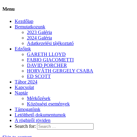
Menu
Kezdőlap
Bemutatkozunk
2023 Galéria
2024 Galéria
Adatkezelési tájékoztató
Edzőink
GARETH LLOYD
FABIO GIACOMETTI
DAVID PORCHER
HORVÁTH GERGELY CSABA
ED SCOTT
Tábor 2024
Kapcsolat
Naptár
Mérkőzések
Közösségi események
Támogatóink
Letölthető dokumentumok
A rögbiről röviden
Search for: