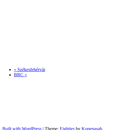
«
Székesfehérvár
BRC
»
Built with WordPress
|
Theme:
Eighties
by
Kopepasah
.