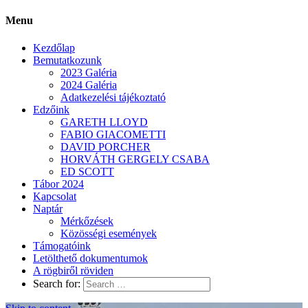
Menu
Kezdőlap
Bemutatkozunk
2023 Galéria
2024 Galéria
Adatkezelési tájékoztató
Edzőink
GARETH LLOYD
FABIO GIACOMETTI
DAVID PORCHER
HORVÁTH GERGELY CSABA
ED SCOTT
Tábor 2024
Kapcsolat
Naptár
Mérkőzések
Közösségi események
Támogatóink
Letölthető dokumentumok
A rögbiről röviden
Search for: