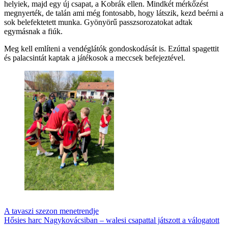
helyiek, majd egy új csapat, a Kobrák ellen. Mindkét mérkőzést
megnyerték, de talán ami még fontosabb, hogy látszik, kezd beérni a
sok belefektetett munka. Gyönyörű passzsorozatokat adtak
egymásnak a fiúk.
Meg kell említeni a vendéglátók gondoskodását is. Ezúttal spagettit
és palacsintát kaptak a játékosok a meccsek befejeztével.
Post
A tavaszi szezon menetrendje
Hősies harc Nagykovácsiban – walesi csapattal játszott a válogatott
navigation