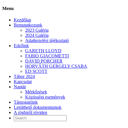
Menu
Kezdőlap
Bemutatkozunk
2023 Galéria
2024 Galéria
Adatkezelési tájékoztató
Edzőink
GARETH LLOYD
FABIO GIACOMETTI
DAVID PORCHER
HORVÁTH GERGELY CSABA
ED SCOTT
Tábor 2024
Kapcsolat
Naptár
Mérkőzések
Közösségi események
Támogatóink
Letölthető dokumentumok
A rögbiről röviden
Search
for:
Skip