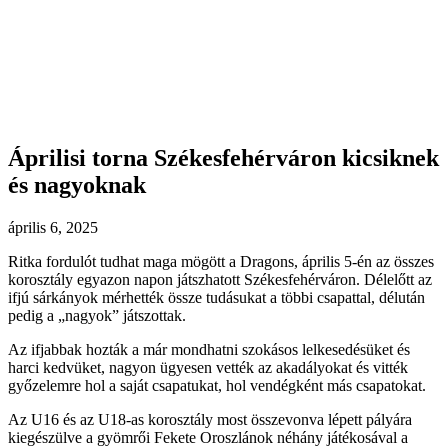
Áprilisi torna Székesfehérváron kicsiknek
és nagyoknak
április 6, 2025
Ritka fordulót tudhat maga mögött a Dragons, április 5-én az összes
korosztály egyazon napon játszhatott Székesfehérváron. Délelőtt az
ifjú sárkányok mérhették össze tudásukat a többi csapattal, délután
pedig a „nagyok” játszottak.
Az ifjabbak hozták a már mondhatni szokásos lelkesedésüket és
harci kedvüket, nagyon ügyesen vették az akadályokat és vitték
győzelemre hol a saját csapatukat, hol vendégként más csapatokat.
Az U16 és az U18-as korosztály most összevonva lépett pályára
kiegészülve a gyömrői Fekete Oroszlánok néhány játékosával a