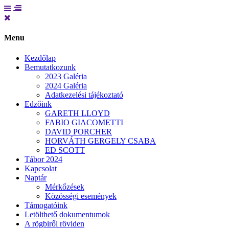
Menu
Kezdőlap
Bemutatkozunk
2023 Galéria
2024 Galéria
Adatkezelési tájékoztató
Edzőink
GARETH LLOYD
FABIO GIACOMETTI
DAVID PORCHER
HORVÁTH GERGELY CSABA
ED SCOTT
Tábor 2024
Kapcsolat
Naptár
Mérkőzések
Közösségi események
Támogatóink
Letölthető dokumentumok
A rögbiről röviden