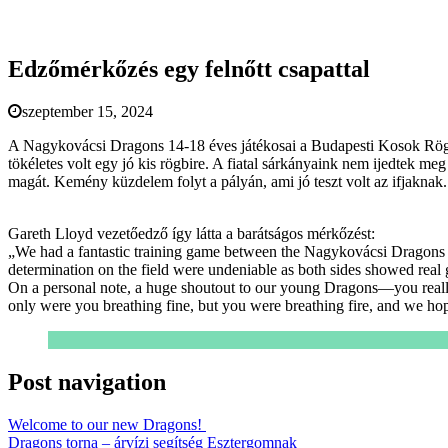
Edzőmérkőzés egy felnőtt csapattal
szeptember 15, 2024
A Nagykovácsi Dragons 14-18 éves játékosai a Budapesti Kosok Rögbi 
tökéletes volt egy jó kis rögbire. A fiatal sárkányaink nem ijedtek m
magát. Kemény küzdelem folyt a pályán, ami jó teszt volt az ifjaknak
Gareth Lloyd vezetőedző így látta a barátságos mérkőzést:
„We had a fantastic training game between the Nagykovácsi Dragons
determination on the field were undeniable as both sides showed real 
On a personal note, a huge shoutout to our young Dragons—you really
only were you breathing fine, but you were breathing fire, and we hope
Post navigation
Welcome to our new Dragons!
Dragons torna – árvízi segítség Esztergomnak