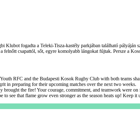
Klubot fogadta a Teleki-Tisza-kastély parkjában található pályáján s
eg a felnőtt csapattól, sőt, egyre komolyabb lángokat fújtak. Persze a 
.
 Youth RFC and the Budapesti Kosok Rugby Club with both teams shak
grit in preparing for their upcoming matches over the next two weeks.
 brought the fire! Your courage, commitment, and teamwork were on ful
 to see that flame grow even stronger as the season heats up! Keep it u