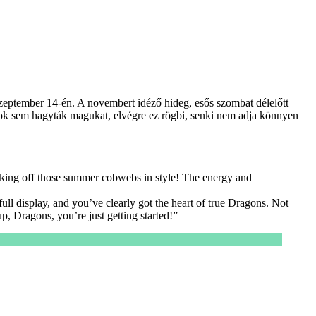
zeptember 14-én. A novembert idéző hideg, esős szombat délelőtt
Kosok sem hagyták magukat, elvégre ez rögbi, senki nem adja könnyen
ing off those summer cobwebs in style! The energy and
l display, and you’ve clearly got the heart of true Dragons. Not
p, Dragons, you’re just getting started!”